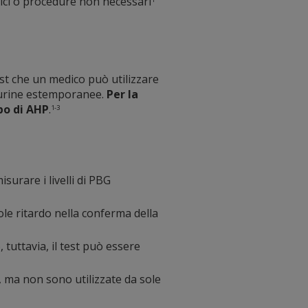
gici o procedure non necessari
est che un medico può utilizzare
e urine estemporanee.
Per la
po di AHP
.
1-3
urare i livelli di PBG
ole ritardo nella conferma della
 tuttavia, il test può essere
P, ma non sono utilizzate da sole