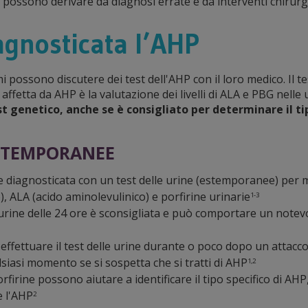
 possono derivare da diagnosi errate e da interventi chirur
gnosticata l’AHP
possono discutere dei test dell'AHP con il loro medico. Il t
ffetta da AHP è la valutazione dei livelli di ALA e PBG nell
t genetico, anche se è consigliato per determinare il ti
ESTEMPORANEE
diagnosticata con un test delle urine (estemporanee) per mis
, ALA (acido aminolevulinico) e porfirine urinarie
1-3
 urine delle 24 ore è sconsigliata e può comportare un notev
effettuare il test delle urine durante o poco dopo un attacco,
lsiasi momento se si sospetta che si tratti di AHP
1,2
orfirine possono aiutare a identificare il tipo specifico di AH
e l'AHP
2