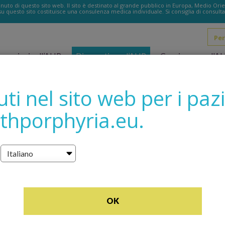
to di questo sito web. Il sito è destinato al grande pubblico in Europa, Medio Orien
u questo sito costituisce una consulenza medica individuale. Si consiglia di consultar
Per
u
ormazioni sull’AHP
Diagnosticare l’AHP
Convivere con l'A
i nel sito web per i pazi
ithporphyria.eu.
OK