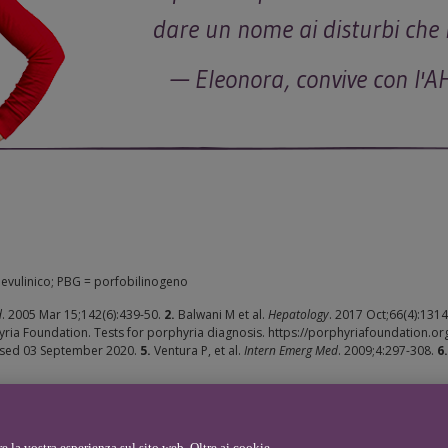
dare un nome ai disturbi che 
— Eleonora, convive con l'A
levulinico; PBG = porfobilinogeno
d
. 2005 Mar 15;142(6):439-50.
2.
Balwani M et al.
Hepatology
. 2017 Oct;66(4):131
ia Foundation. Tests for porphyria diagnosis. https://porphyriafoundation.org
essed 03 September 2020.
5.
Ventura P, et al.
Intern Emerg Med
. 2009;4:297-308.
6
e la vostra esperienza sul sito web. Oltre ai cookie