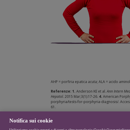
AHP = porfiria epatica acuta; ALA = acido amino
Referenze: 1.
Anderson KE et al.
Ann Intern Me
Hepatol
. 2015 Mar;3(1):17-26.
4.
American Porphyr
porphyria/tests-for-porphyria-diagnosis/. Acc
61.
NP-ITA-00102 Maggio 2023
Notifica sui cookie
Utilizziamo cookie propri e di terzi e altre tecnologie ("cookie") per migliorar