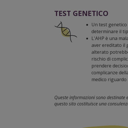
TEST GENETICO
Un test genetico
determinare il ti
L'AHP è una malat
aver ereditato il
alterato potrebb
rischio di complic
prendere decisioni
complicanze della
medico riguardo a
Queste informazioni sono destinate es
questo sito costituisce una consulenza