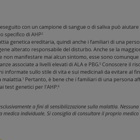
 eseguito con un campione di sangue o di saliva può aiutare
po specifico di AHP
2
tia genetica ereditaria, quindi anche i familiari di una per
 gene alterato responsabile del disturbo. Anche se la maggi
e non manifestare mai alcun sintomo, esse sono comunque a 
anze associate a livelli elevati di ALA e PBG.
Conoscere il ris
5
 informate sullo stile di vita e sui medicinali da evitare al fin
 malattia.
Pertanto, è bene che i familiari di una persona aff
1
i test genetici per l'AHP.
6
clusivamente a fini di sensibilizzazione sulla malattia. Nessuna
 medica individuale. Si consiglia di consultare il proprio medico 