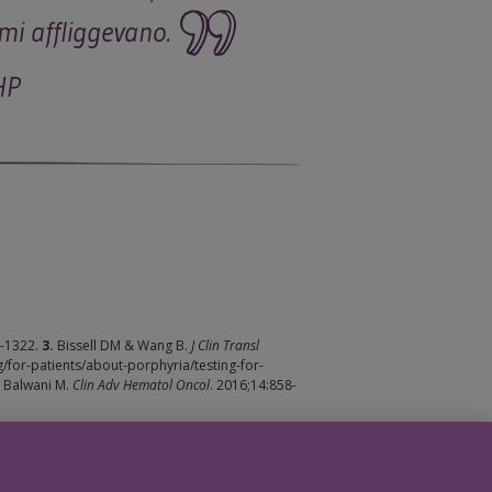
mi affliggevano.
HP
4-1322.
3.
Bissell DM & Wang B.
J Clin Transl
/for-patients/about-porphyria/testing-for-
.
Balwani M.
Clin Adv Hematol Oncol
. 2016;14:858-