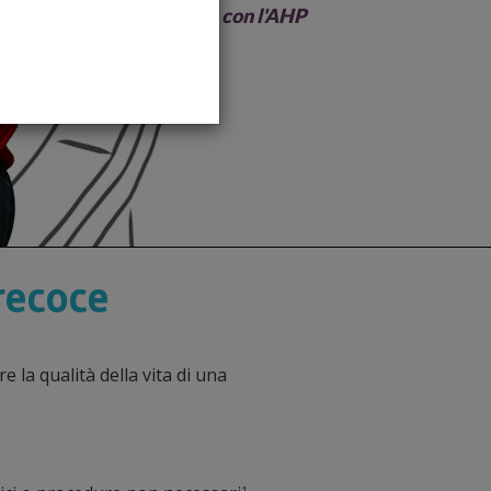
–Valentina, convive con l'AHP
recoce
la qualità della vita di una
1