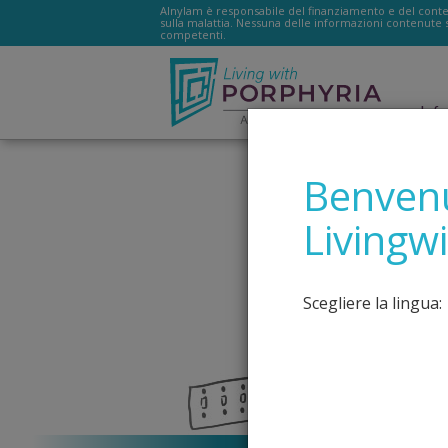
Alnylam è responsabile del finanziamento e del contenu
sulla malattia. Nessuna delle informazioni contenute s
competenti.
Livingwithporphyria.e
Inf
Benvenut
Livingw
Scegliere la lingua: