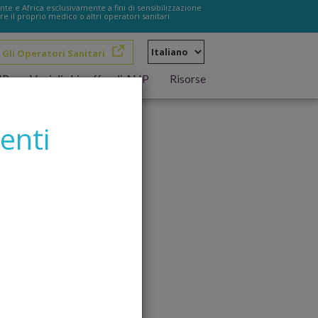
te e Africa esclusivamente a fini di sensibilizzazione
e il proprio medico o altri operatori sanitari
Select
 Gli Operatori Sanitari
your
language
HP
Voci di chi soffre di AHP
Risorse
enti