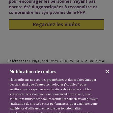
pour encourager les personnes n’ayant pas
encore été diagnostiquées à reconnaître et
comprendre les symptômes de la PHA.
Regardez les vidéos
Références :
1.
Puy H, et al.
Lancet
. 2010;375:924-37.
2.
Edel Y, et al.
Rambam Maimonides Med J
. 2018 Apr 19;9(2). doi: 10.5041/RMMJ.10333.
3.
Anderson KE et al.
Ann Intern Med
. 2005 Mar 15;142(6):439-50.
4.
Notification de cookies
Balwani M et al.
Hepatology
. 2017 Oct;66(4):1314-1322.
5.
Pischik E &
Kauppinen R.
Appl Clin Genet
. 2015 Sep 1;8:201-14.
6.
Harper P & Sardh
Nous utilisons nos cookies propriétaires et des cookies émis par
E.
Expert Opinion on Orphan Drugs
, 2:4, 349-368.
7.
Whatley SD,
des tiers ainsi que d'autres technologies ("cookies") pour
Badminton MN.
Ann Clin Biochem
. 2013;50:204-16.
8.
Bissell DM & Wang
améliorer votre expérience sur le site web. Outre les cookies
B.
J Clin Transl Hepatol
. 2015 Mar;3(1):17-26.
strictement nécessaires au fonctionnement du site web, nous
souhaitons utiliser des cookies facultatifs pour en savoir plus sur
AS1-FRA-00294 | Mai 2026
l'utilisation du site web et ses performances, pour améliorer votre
expérience d'utilisateur et inclure des fonctionnalités