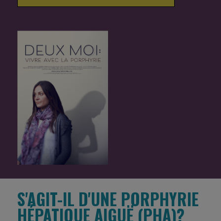
S'AGIT-IL D'UNE PORPHYRIE
HÉPATIQUE AIGUË (PHA)?