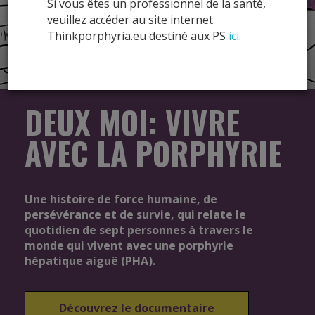
Si vous êtes un professionnel de la santé,
Levez le voile sur la maladie
>
veuillez accéder au site internet
Thinkporphyria.eu destiné aux PS
ici
.
DEUX MOI: VIVRE
AVEC LA PORPHYRIE
Une histoire de force humaine, de
persévérance et de survie, qui relate le
quotidien de sept personnes à travers le
monde qui vivent avec une porphyrie
hépatique aiguë (PHA).
Découvrez le documentaire